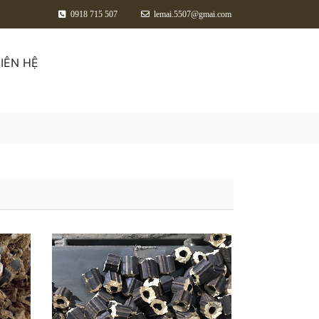
0918 715 507
lemai.5507@gmai.com
LIÊN HỆ