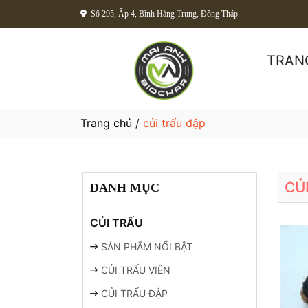
Số 295, Ấp 4, Bình Hàng Trung, Đồng Tháp
TRAN
Trang chủ
/
củi trấu đập
CỦ
DANH MỤC
CỦI TRẤU
SẢN PHẨM NỔI BẬT
CỦI TRẤU VIÊN
CỦI TRẤU ĐẬP