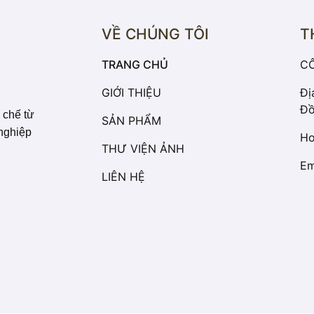
VỀ CHÚNG TÔI
T
TRANG CHỦ
CÔ
GIỚI THIỆU
Đị
Đồ
 chế từ
SẢN PHẨM
 nghiệp
Ho
THƯ VIỆN ẢNH
Em
LIÊN HỆ