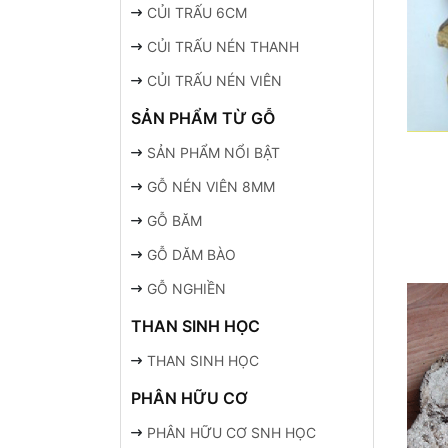
CỦI TRẤU 6CM
CỦI TRẤU NÉN THANH
CỦI TRẤU NÉN VIÊN
SẢN PHẨM TỪ GỖ
SẢN PHẨM NỔI BẬT
GỖ NÉN VIÊN 8MM
GỖ BĂM
GỖ DĂM BÀO
GỖ NGHIỀN
THAN SINH HỌC
THAN SINH HỌC
PHÂN HỮU CƠ
PHÂN HỮU CƠ SNH HỌC