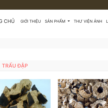
G CHỦ
GIỚI THIỆU
SẢN PHẨM
THƯ VIỆN ẢNH
I TRẤU ĐẬP