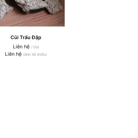
Củi Trấu Đập
Liên hệ
/ Giá
Liên hệ
(đơn tối thiểu)